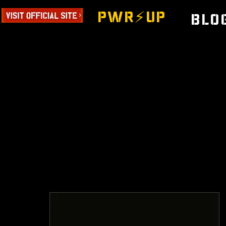
PWR⚡️UP
Blo