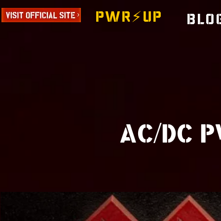
PWR⚡️UP
Blo
AC/DC P