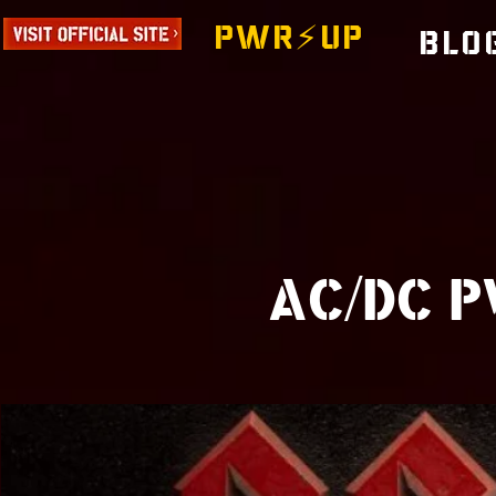
PWR⚡️UP
Blo
AC/DC P